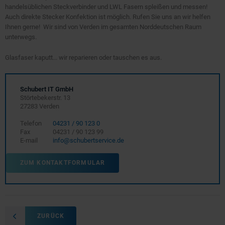
handelsüblichen Steckverbinder und LWL Fasern spleißen und messen!
Auch direkte Stecker Konfektion ist möglich. Rufen Sie uns an wir helfen
Ihnen gerne! Wir sind von Verden im gesamten Norddeutschen Raum
unterwegs.
Glasfaser kaputt... wir reparieren oder tauschen es aus.
Schubert IT GmbH
Störtebekerstr. 13
27283 Verden
Telefon
04231 / 90 123 0
Fax
04231 / 90 123 99
E-mail
info@schubertservice.de
ZUM KONTAKTFORMULAR
ZURÜCK