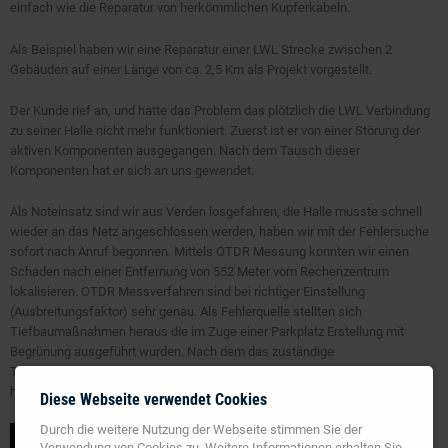
einfach wie die Reparatur von herkömmlichen Kupferkabeln.
Als Beispiel haben wir eine Reparatur einer LWL Strecke zwischen 2
Gebäuden auf einer Länge von ca. 2,5 Km als Projekt vorgestellt.
Der Kunde rief an, und hatte das Problem das plötzlich die LWL Verbindung
zu seiner Halle nicht mehr funktioniert. Zuerst ist er von einer Störung der
aktiven Komponenten ausgegangen. Nach dem Tausch dieser
Komponenten hat er sich an uns gewendet.
Als Noteinsatz sind wir aus Verden losgefahren, die Halle musste schnell
wieder an das Netz angeschlossen werden, haben wir mit der Fehlersuche
sofort nach Anruf begonnen. Mittels OTDR Messung konnten wir einen
Schaden nach einer Entfernung von 552 Meter vom Rechenzentrum
lokalisieren. OTDR Messverfahren sind bei richtiger Einstellung
(Ausbreitungsfaktor) sehr genau. Als Fehlerquelle stellten sich
Tiefbaumaßnahmen heraus die im Zuge einer Parkplatz Erstellung mit
Begrünung ausgeführt wurden. Nach dem das zuständige
Tiefbauunternehmen an der entsprechenden Stelle das Erdreich geöffnet
hat, konnten wir die Beschädigung des LWL Kabels erkennen.
Diese Webseite verwendet Cookies
Durch die weitere Nutzung der Webseite stimmen Sie der
Verwendung von Cookies zu. Weitere Informationen erhalten Sie