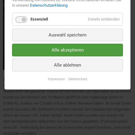
in unserer
Datenschutzerklärung
.
Essenziell
Details einblenden
Auswahl speichern
Alle akzeptieren
Alle ablehnen
Zur Reparatur von Glasfaserkabeln im Erdreich benötigen wir eine
Impressum
Datenschutz
Überlänge um die LWL Fasern wieder zu verbinden. Da wir verständlicher
Weise nicht die gesamte Trasse öffnen konnten um das Kabel zu tauschen,
wurde nur ein Bereich von 10 Metern geöffnet (das Kabel liegt direkt im
Erdreich), sodass wir 2 Enden mit je 5 Meter Reserve haben. An beide Enden
wurde nun eine LWL Erdmuffe montiert und auf dem dazwischen liegenden
Stück ein neues LWL Kabel verlegt. Beide Enden wurden nun wieder mit
dem Bestandskabel verbunden und die Fasern gespleißt. (Fussionsspleiß:
eine LWL Verbindung bei denen die Faserenden angeschmolzen, und somit
verbunden werden).