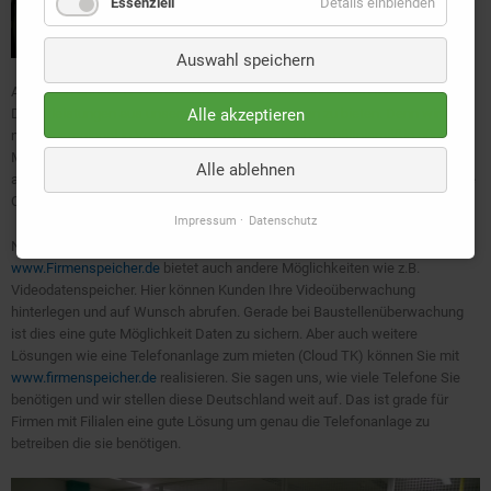
Essenziell
Details einblenden
Auswahl speichern
Aber auch andere IT Dienstleister sind herzlich eingeladen Ihre
Alle akzeptieren
Dienstleistungen aus unserem Rechenzentrum an zu bieten. Denn wir sind
nicht nur regional in Verden, sondern haben auch verhältnismäßig günstige
Möglichkeiten was das Preis,- Leistungsverhältniss angeht. Damit ist es
Alle ablehnen
auch anderen IT Unternehmen möglich, für Ihre Kunden eine Professionelle
Cloud Lösung in Verden an zu bieten.
Impressum
Datenschutz
Nicht nur die Klassischen Lösungen werden angeboten.
www.Firmenspeicher.de
bietet auch andere Möglichkeiten wie z.B.
Videodatenspeicher. Hier können Kunden Ihre Videoüberwachung
hinterlegen und auf Wunsch abrufen. Gerade bei Baustellenüberwachung
ist dies eine gute Möglichkeit Daten zu sichern. Aber auch weitere
Lösungen wie eine Telefonanlage zum mieten (Cloud TK) können Sie mit
www.firmenspeicher.de
realisieren. Sie sagen uns, wie viele Telefone Sie
benötigen und wir stellen diese Deutschland weit auf. Das ist grade für
Firmen mit Filialen eine gute Lösung um genau die Telefonanlage zu
betreiben die sie benötigen.