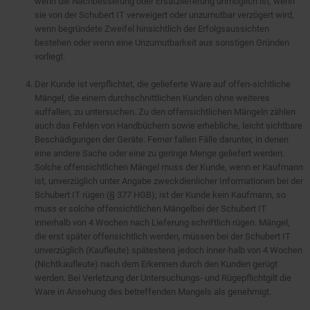
wenn die Nachbesserung oder Ersatzlieferung unmöglich ist, wenn
sie von der Schubert IT verweigert oder unzumutbar verzögert wird,
wenn begründete Zweifel hinsichtlich der Erfolgsaussichten
bestehen oder wenn eine Unzumutbarkeit aus sonstigen Gründen
vorliegt.
Der Kunde ist verpflichtet, die gelieferte Ware auf offen-sichtliche
Mängel, die einem durchschnittlichen Kunden ohne weiteres
auffallen, zu untersuchen. Zu den offensichtlichen Mängeln zählen
auch das Fehlen von Handbüchern sowie erhebliche, leicht sichtbare
Beschädigungen der Geräte. Ferner fallen Fälle darunter, in denen
eine andere Sache oder eine zu geringe Menge geliefert werden.
Solche offensichtlichen Mängel muss der Kunde, wenn er Kaufmann
ist, unverzüglich unter Angabe zweckdienlicher Informationen bei der
Schubert IT rügen (§ 377 HGB); ist der Kunde kein Kaufmann, so
muss er solche offensichtlichen Mängelbei der Schubert IT
innerhalb von 4 Wochen nach Lieferung schriftlich rügen. Mängel,
die erst später offensichtlich werden, müssen bei der Schubert IT
unverzüglich (Kaufleute) spätestens jedoch inner-halb von 4 Wochen
(Nichtkaufleute) nach dem Erkennen durch den Kunden gerügt
werden. Bei Verletzung der Untersuchungs- und Rügepflichtgilt die
Ware in Ansehung des betreffenden Mangels als genehmigt.