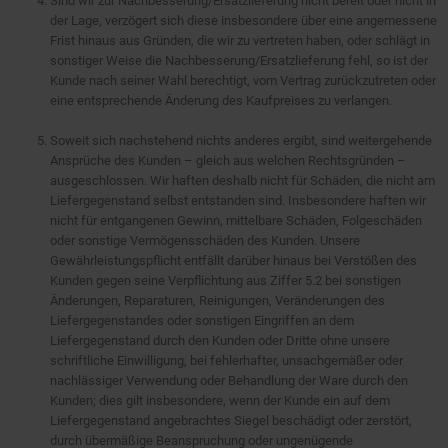
Sind wir zur Nachbesserung/Ersatzlieferung nicht bereit oder nicht in
der Lage, verzögert sich diese insbesondere über eine angemessene
Frist hinaus aus Gründen, die wir zu vertreten haben, oder schlägt in
sonstiger Weise die Nachbesserung/Ersatzlieferung fehl, so ist der
Kunde nach seiner Wahl berechtigt, vom Vertrag zurückzutreten oder
eine entsprechende Änderung des Kaufpreises zu verlangen.
Soweit sich nachstehend nichts anderes ergibt, sind weitergehende
Ansprüche des Kunden – gleich aus welchen Rechtsgründen –
ausgeschlossen. Wir haften deshalb nicht für Schäden, die nicht am
Liefergegenstand selbst entstanden sind. Insbesondere haften wir
nicht für entgangenen Gewinn, mittelbare Schäden, Folgeschäden
oder sonstige Vermögensschäden des Kunden. Unsere
Gewährleistungspflicht entfällt darüber hinaus bei Verstößen des
Kunden gegen seine Verpflichtung aus Ziffer 5.2 bei sonstigen
Änderungen, Reparaturen, Reinigungen, Veränderungen des
Liefergegenstandes oder sonstigen Eingriffen an dem
Liefergegenstand durch den Kunden oder Dritte ohne unsere
schriftliche Einwilligung, bei fehlerhafter, unsachgemäßer oder
nachlässiger Verwendung oder Behandlung der Ware durch den
Kunden; dies gilt insbesondere, wenn der Kunde ein auf dem
Liefergegenstand angebrachtes Siegel beschädigt oder zerstört,
durch übermäßige Beanspruchung oder ungenügende