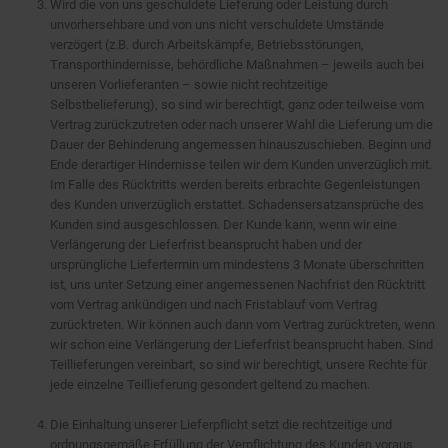
Wird die von uns geschuldete Lieferung oder Leistung durch
unvorhersehbare und von uns nicht verschuldete Umstände
verzögert (z.B. durch Arbeitskämpfe, Betriebsstörungen,
Transporthindernisse, behördliche Maßnahmen – jeweils auch bei
unseren Vorlieferanten – sowie nicht rechtzeitige
Selbstbelieferung), so sind wir berechtigt, ganz oder teilweise vom
Vertrag zurückzutreten oder nach unserer Wahl die Lieferung um die
Dauer der Behinderung angemessen hinauszuschieben. Beginn und
Ende derartiger Hindernisse teilen wir dem Kunden unverzüglich mit.
Im Falle des Rücktritts werden bereits erbrachte Gegenleistungen
des Kunden unverzüglich erstattet. Schadensersatzansprüche des
Kunden sind ausgeschlossen. Der Kunde kann, wenn wir eine
Verlängerung der Lieferfrist beansprucht haben und der
ursprüngliche Liefertermin um mindestens 3 Monate überschritten
ist, uns unter Setzung einer angemessenen Nachfrist den Rücktritt
vom Vertrag ankündigen und nach Fristablauf vom Vertrag
zurücktreten. Wir können auch dann vom Vertrag zurücktreten, wenn
wir schon eine Verlängerung der Lieferfrist beansprucht haben. Sind
Teillieferungen vereinbart, so sind wir berechtigt, unsere Rechte für
jede einzelne Teillieferung gesondert geltend zu machen.
Die Einhaltung unserer Lieferpflicht setzt die rechtzeitige und
ordnungsgemäße Erfüllung der Verpflichtung des Kunden voraus.